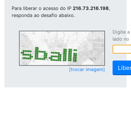
Para liberar o acesso
do IP
216.73.216.198
,
responda ao desafio abaixo.
Digite 
lado no
[trocar imagem]