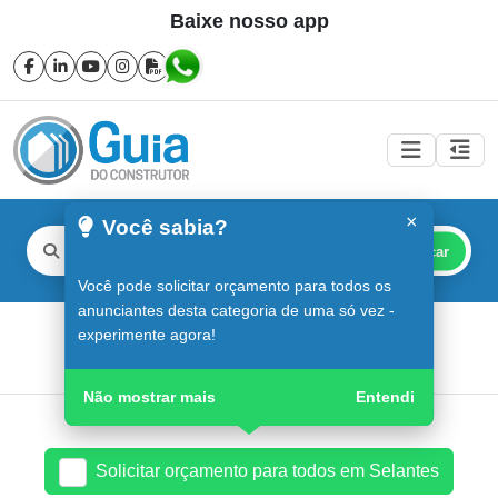
Baixe nosso app
×
Você sabia?
Buscar
Você pode solicitar orçamento para todos os
anunciantes desta categoria de uma só vez -
Selantes em Sorocaba
experimente agora!
Guia do Construtor
Guia Digital
Selantes
Não mostrar mais
Entendi
Solicitar orçamento para todos em Selantes