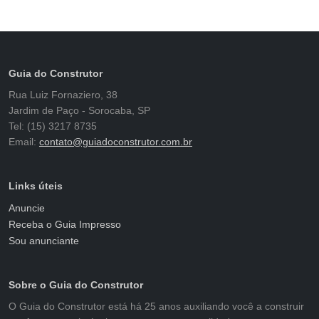
Guia do Construtor
Rua Luiz Fornaziero, 38
Jardim de Paço - Sorocaba, SP
Tel: (15) 3217 8735
Email:
contato@guiadoconstrutor.com.br
Links úteis
Anuncie
Receba o Guia Impresso
Sou anunciante
Sobre o Guia do Construtor
O Guia do Construtor está há 25 anos auxiliando você a construir