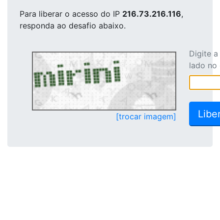
Para liberar o acesso
do IP
216.73.216.116
,
responda ao desafio abaixo.
Digite 
lado no
[trocar imagem]