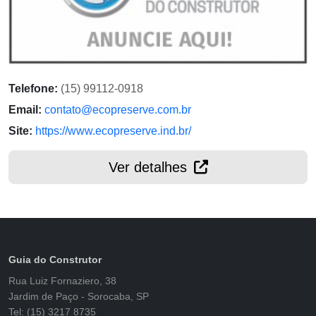
Telefone:
(15) 99112-0918
Email:
contato@ecopreserve.com.br
Site:
https://www.ecopreserve.ind.br/
Ver detalhes
Guia do Construtor
Rua Luiz Fornaziero, 38
Jardim de Paço - Sorocaba, SP
Tel: (15) 3217 8735