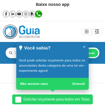
Baixe nosso app
×
Você sabia?
Buscar
Você pode solicitar orçamento para todos os
anunciantes desta categoria de uma só vez -
Telas em Sorocaba
experimente agora!
Guia do Construtor
Guia Digital
Telas
Não mostrar mais
Entendi
Solicitar orçamento para todos em Telas