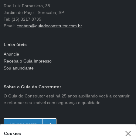
Rua Luiz Fornaziero, 38
Jardim de Paço - Sorocaba, SP
Tel: (15) 3217 8735
Email:
contato@guiadoconstrutor.com.br
Links úteis
Anuncie
Receba o Guia Impresso
Sou anunciante
Sobre o Guia do Construtor
O Guia do Construtor está há 25 anos auxiliando você a construir
e reformar seu imóvel com segurança e qualidade.
Anuncie agora
Cookies