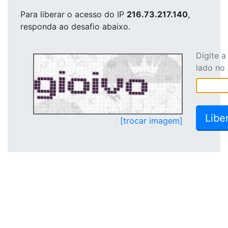
Para liberar o acesso
do IP
216.73.217.140
,
responda ao desafio abaixo.
Digite 
lado no
[trocar imagem]