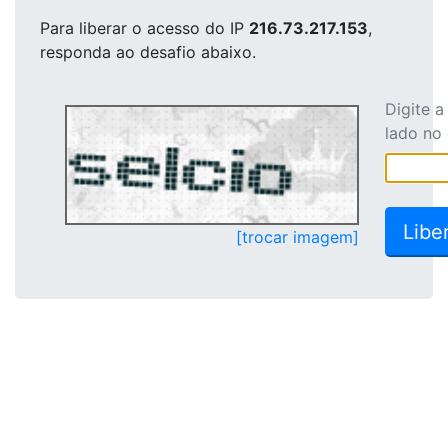
Para liberar o acesso
do IP
216.73.217.153
,
responda ao desafio abaixo.
Digite 
lado no
[trocar imagem]