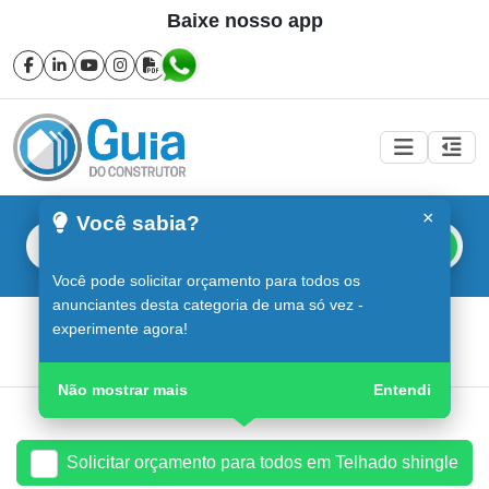
Baixe nosso app
×
Você sabia?
Buscar
Você pode solicitar orçamento para todos os
anunciantes desta categoria de uma só vez -
Telhado shingle em Sorocaba
experimente agora!
Guia do Construtor
Guia Digital
Telhado shingle
Não mostrar mais
Entendi
Solicitar orçamento para todos em Telhado shingle