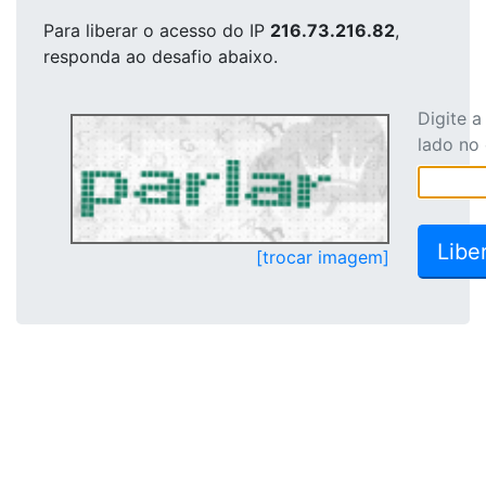
Para liberar o acesso
do IP
216.73.216.82
,
responda ao desafio abaixo.
Digite 
lado no
[trocar imagem]