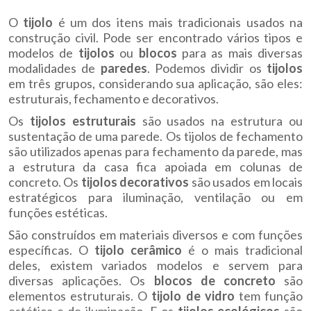
O
tijolo
é um dos itens mais tradicionais usados na
construção civil. Pode ser encontrado vários tipos e
modelos de
tijolos
ou
blocos
para as mais diversas
modalidades de
paredes
. Podemos dividir os
tijolos
em três grupos, considerando sua aplicação, são eles:
estruturais, fechamento e decorativos.
Os
tijolos estruturais
são usados na estrutura ou
sustentação de uma parede. Os tijolos de fechamento
são utilizados apenas para fechamento da parede, mas
a estrutura da casa fica apoiada em colunas de
concreto. Os
tijolos decorativos
são usados em locais
estratégicos para iluminação, ventilação ou em
funções estéticas.
São construídos em materiais diversos e com funções
específicas. O
tijolo cerâmico
é o mais tradicional
deles, existem variados modelos e servem para
diversas aplicações. Os
blocos de concreto
são
elementos estruturais. O
tijolo de vidro
tem função
estética e de iluminação. E os
tijolos ecológicos
são