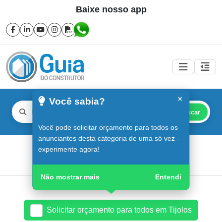
Baixe nosso app
×
Você sabia?
Buscar
Você pode solicitar orçamento para todos os
anunciantes desta categoria de uma só vez -
Tijolos em Sorocaba
experimente agora!
Guia do Construtor
Guia Digital
Tijolos
Não mostrar mais
Entendi
Solicitar orçamento para todos em Tijolos