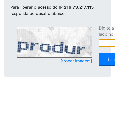
Para liberar o acesso
do IP
216.73.217.115
,
responda ao desafio abaixo.
Digite 
lado no
[trocar imagem]