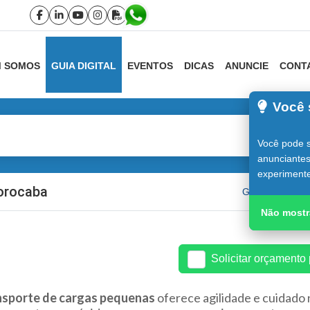
 SOMOS
GUIA DIGITAL
EVENTOS
DICAS
ANUNCIE
CONT
Você 
Você pode s
anunciantes
experimente
orocaba
Guia do Constr
Não mostr
Solicitar orçamento
nsporte de cargas pequenas
oferece agilidade e cuidado