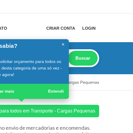
ATO
CRIAR CONTA
LOGIN
×
sabia?
Buscar
olicitar orçamento para todos os
 desta categoria de uma só vez -
 agora!
utor
Guia Digital
Transporte - Cargas Pequenas
ar mais
Entendi
 para todos em Transporte - Cargas Pequenas
 no envio de mercadorias e encomendas.