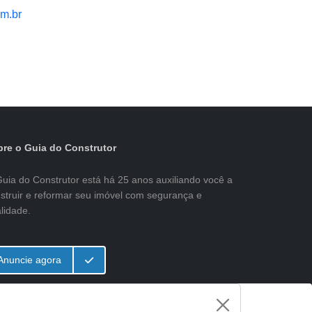
m.br
re o Guia do Construtor
uia do Construtor está há 25 anos auxiliando você a
struir e reformar seu imóvel com segurança e
lidade.
Anuncie agora