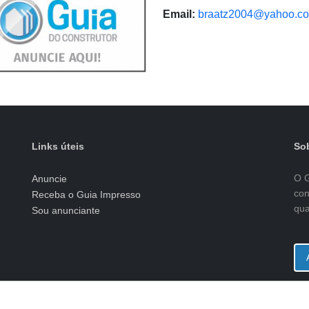
Email:
braatz2004@yahoo.co
Links úteis
Sob
O G
Anuncie
con
Receba o Guia Impresso
qua
Sou anunciante