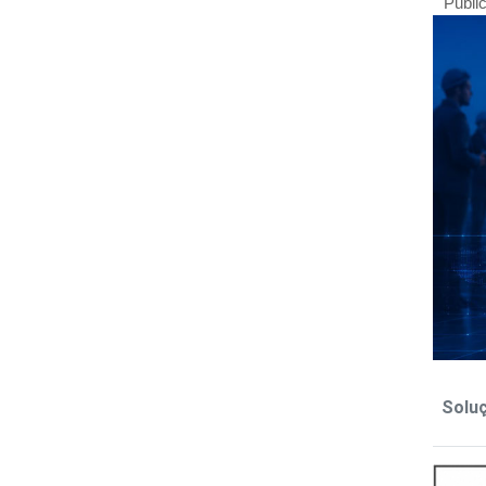
Publi
Solu