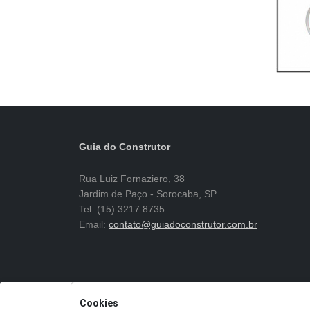
Guia do Construtor
Rua Luiz Fornaziero, 38
Jardim de Paço - Sorocaba, SP
Tel: (15) 3217 8735
Email:
contato@guiadoconstrutor.com.br
Cookies