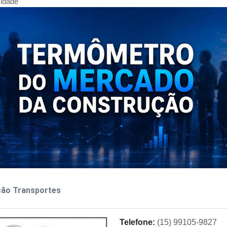
cidade
ção Transportes
Telefone:
(15) 99105-9827