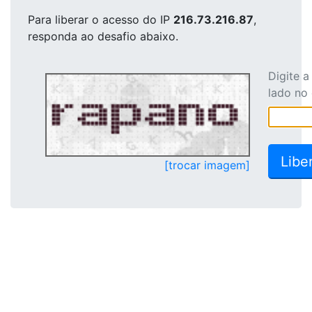
Para liberar o acesso
do IP
216.73.216.87
,
responda ao desafio abaixo.
Digite 
lado no
[trocar imagem]