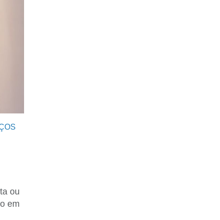
IÇOS
ta ou
ho em