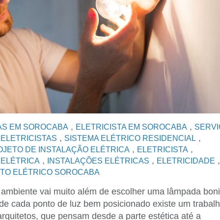
,
,
AS EM SOROCABA
ELETRICISTA EM SOROCABA
SERV
,
,
,
ELETRICISTAS
SISTEMA ELÉTRICO RESIDENCIAL
,
,
OJETO DE INSTALAÇÃO ELÉTRICA
ELETRICISTA
,
,
,
,
ELÉTRICA
INSTALAÇÕES ELÉTRICAS
ELETRICIDADE
TO ELÉTRICO SOROCABA
 ambiente vai muito além de escolher uma lâmpada boni
 de cada ponto de luz bem posicionado existe um trabal
 arquitetos, que pensam desde a parte estética até a