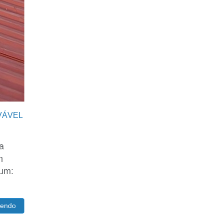
VÁVEL
a
m
mum:
lendo