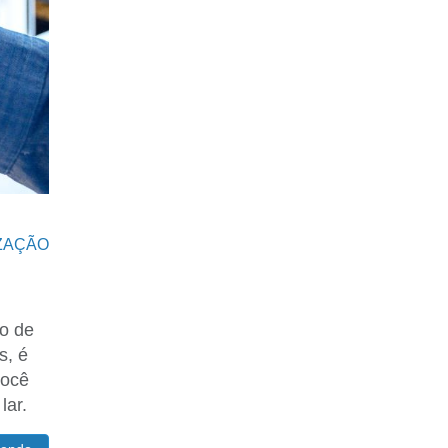
ZAÇÃO
o de
s, é
você
lar.